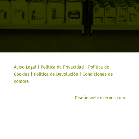
Aviso Legal
|
Política de Privacidad
|
Política de
Cookies
|
Política de Devolución
|
Condiciones de
compra
Diseño web: evernes.com