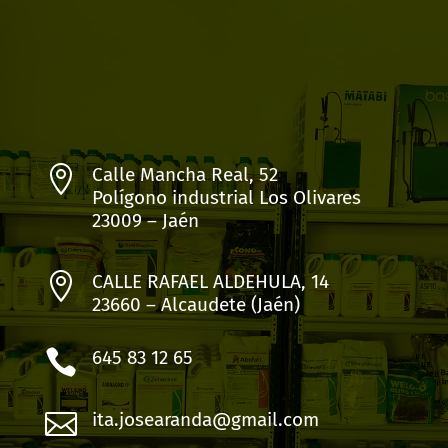

Calle Mancha Real, 52
Polígono industrial Los Olivares
23009 – Jaén

CALLE RAFAEL ALDEHULA, 14
23660 – Alcaudete (Jaén)

645 83 12 65

ita.josearanda@gmail.com