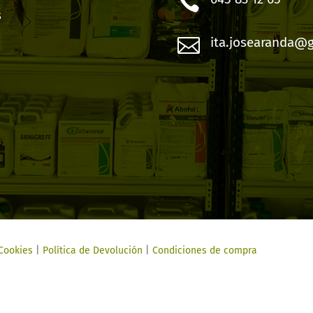

s

ita.josearanda@
 Cookies
|
Política de Devolución
|
Condiciones de compra