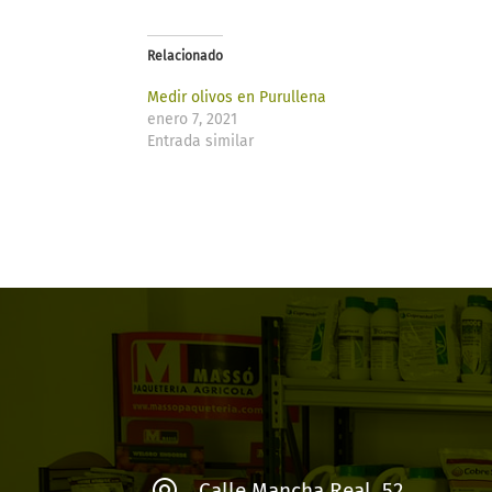
Relacionado
Medir olivos en Purullena
enero 7, 2021
Entrada similar
Calle Mancha Real, 52