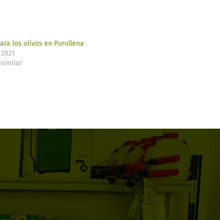
ara los olivos en Purullena
 2021
similar