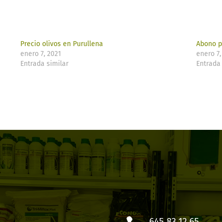
Precio olivos en Purullena
Abono p
enero 7, 2021
enero 7,
Entrada similar
Entrada 
645 83 12 65