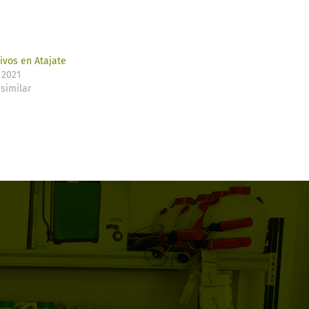
ivos en Atajate
 2021
similar