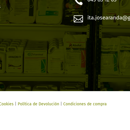

s

ita.josearanda@
 Cookies
|
Política de Devolución
|
Condiciones de compra