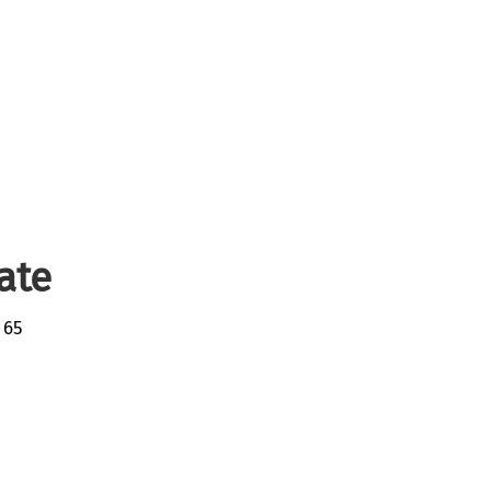
ate
 65