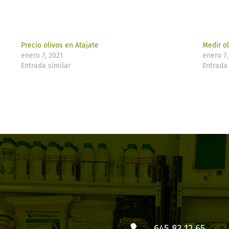
Precio olivos en Atajate
Medir ol
enero 7, 2021
enero 7,
Entrada similar
Entrada 
645 83 12 65