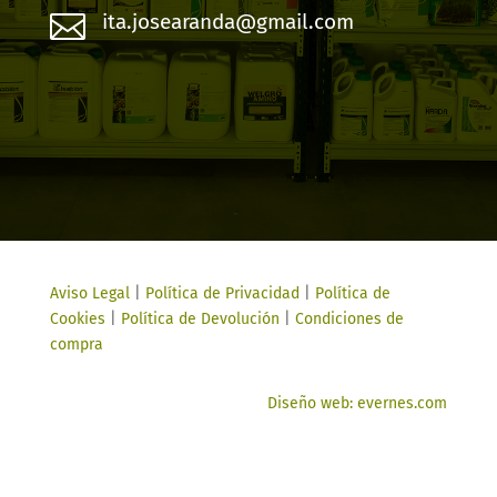

ita.josearanda@gmail.com
Aviso Legal
|
Política de Privacidad
|
Política de
Cookies
|
Política de Devolución
|
Condiciones de
compra
Diseño web: evernes.com