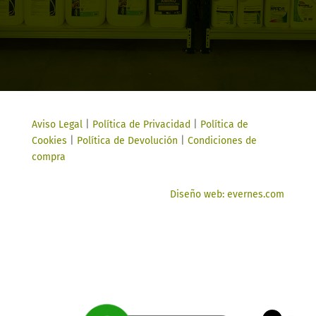
Aviso Legal
|
Política de Privacidad
|
Política de
Cookies
|
Política de Devolución
|
Condiciones de
compra
Diseño web: evernes.com