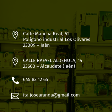

Calle Mancha Real, 52
Polígono industrial Los Olivares
23009 – Jaén

CALLE RAFAEL ALDEHULA, 14
23660 – Alcaudete (Jaén)

645 83 12 65

ita.josearanda@gmail.com