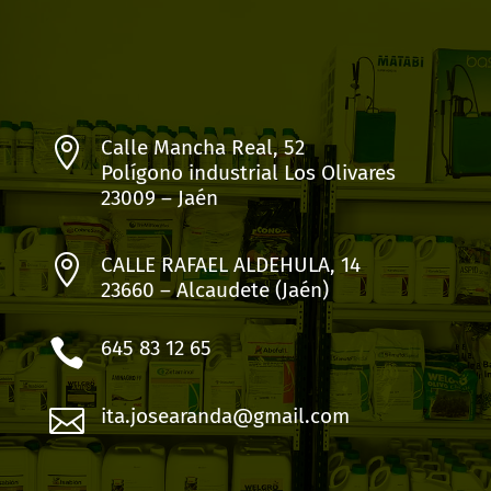

Calle Mancha Real, 52
Polígono industrial Los Olivares
23009 – Jaén

CALLE RAFAEL ALDEHULA, 14
23660 – Alcaudete (Jaén)

645 83 12 65

ita.josearanda@gmail.com