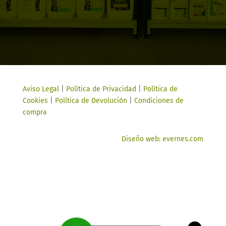
Aviso Legal
|
Política de Privacidad
|
Política de
Cookies
|
Política de Devolución
|
Condiciones de
compra
Diseño web: evernes.com