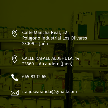

Calle Mancha Real, 52
Polígono industrial Los Olivares
23009 – Jaén

CALLE RAFAEL ALDEHULA, 14
23660 – Alcaudete (Jaén)

645 83 12 65

ita.josearanda@gmail.com