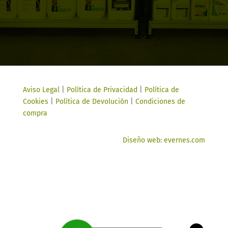
Aviso Legal
|
Política de Privacidad
|
Política de
Cookies
|
Política de Devolución
|
Condiciones de
compra
Diseño web: evernes.com