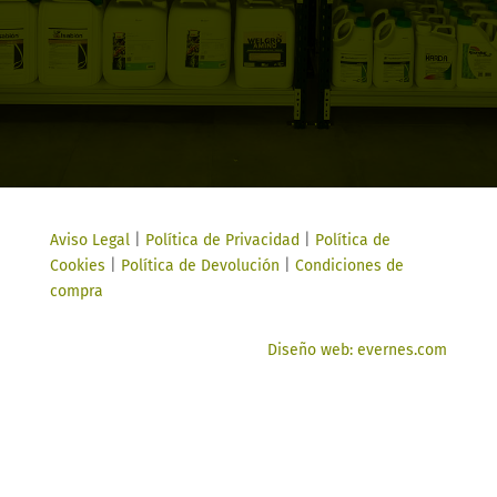
Aviso Legal
|
Política de Privacidad
|
Política de
Cookies
|
Política de Devolución
|
Condiciones de
compra
Diseño web: evernes.com