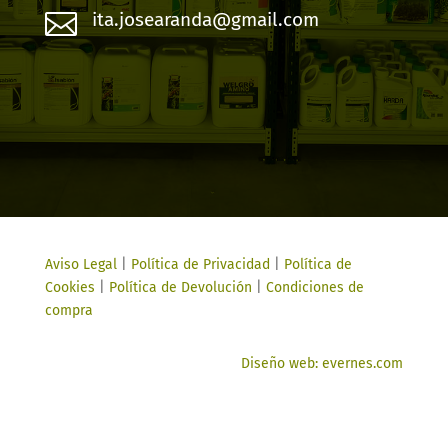

ita.josearanda@gmail.com
Aviso Legal
|
Política de Privacidad
|
Política de
Cookies
|
Política de Devolución
|
Condiciones de
compra
Diseño web: evernes.com