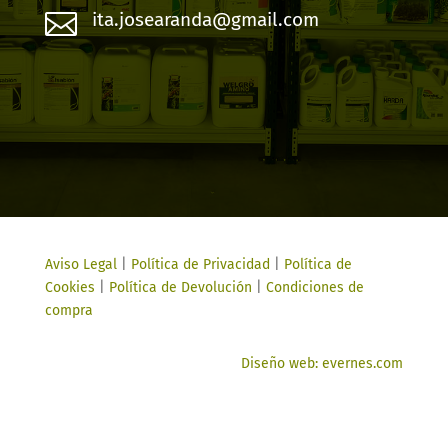

ita.josearanda@gmail.com
Aviso Legal
|
Política de Privacidad
|
Política de
Cookies
|
Política de Devolución
|
Condiciones de
compra
Diseño web: evernes.com