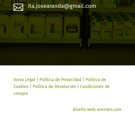

ita.josearanda@gmail.com
Aviso Legal
|
Política de Privacidad
|
Política de
Cookies
|
Política de Devolución
|
Condiciones de
compra
Diseño web: evernes.com