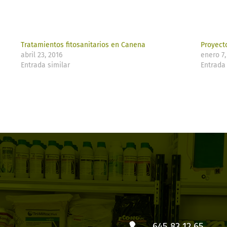
Tratamientos fitosanitarios en Canena
Proyect
abril 23, 2016
enero 7,
Entrada similar
Entrada 
645 83 12 65