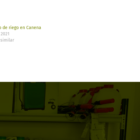
o de riego en Canena
 2021
similar