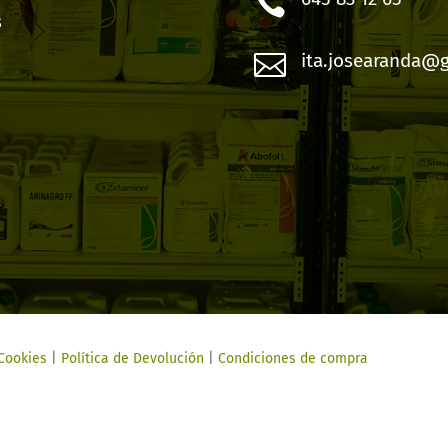

s

ita.josearanda@
 Cookies
|
Política de Devolución
|
Condiciones de compra