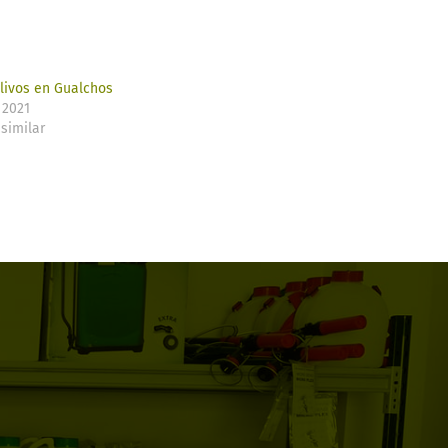
olivos en Gualchos
 2021
similar