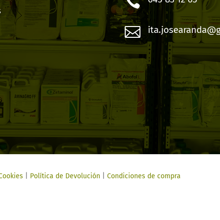

s

ita.josearanda@
 Cookies
|
Política de Devolución
|
Condiciones de compra