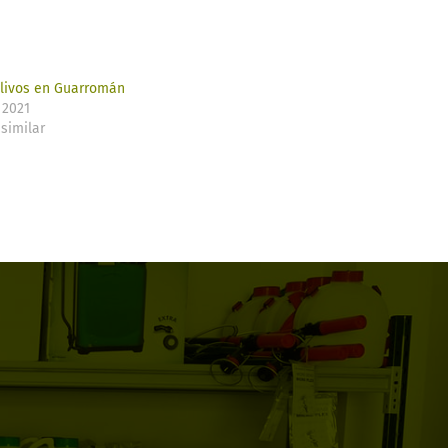
olivos en Guarromán
 2021
similar