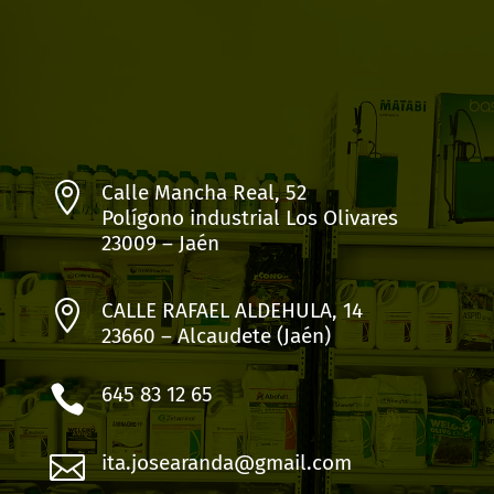

Calle Mancha Real, 52
Polígono industrial Los Olivares
23009 – Jaén

CALLE RAFAEL ALDEHULA, 14
23660 – Alcaudete (Jaén)

645 83 12 65

ita.josearanda@gmail.com