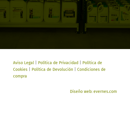
Aviso Legal
|
Política de Privacidad
|
Política de
Cookies
|
Política de Devolución
|
Condiciones de
compra
Diseño web: evernes.com