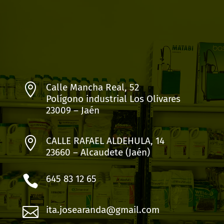

Calle Mancha Real, 52
Polígono industrial Los Olivares
23009 – Jaén

CALLE RAFAEL ALDEHULA, 14
23660 – Alcaudete (Jaén)

645 83 12 65

ita.josearanda@gmail.com