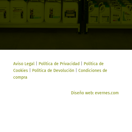
Aviso Legal
|
Política de Privacidad
|
Política de
Cookies
|
Política de Devolución
|
Condiciones de
compra
Diseño web: evernes.com