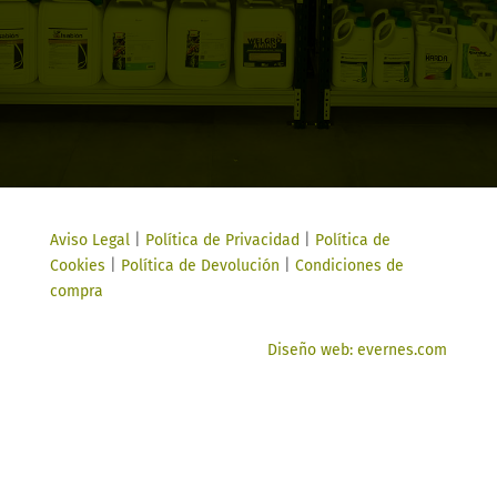
Aviso Legal
|
Política de Privacidad
|
Política de
Cookies
|
Política de Devolución
|
Condiciones de
compra
Diseño web: evernes.com