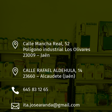

Calle Mancha Real, 52
Polígono industrial Los Olivares
23009 – Jaén

CALLE RAFAEL ALDEHULA, 14
23660 – Alcaudete (Jaén)

645 83 12 65

ita.josearanda@gmail.com