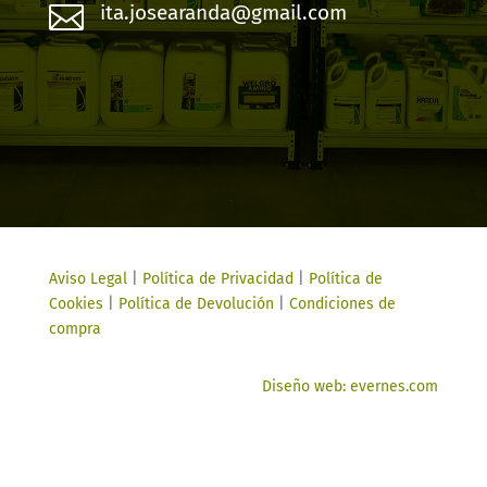

ita.josearanda@gmail.com
Aviso Legal
|
Política de Privacidad
|
Política de
Cookies
|
Política de Devolución
|
Condiciones de
compra
Diseño web: evernes.com