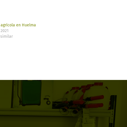
 agrícola en Huelma​
 2021
similar