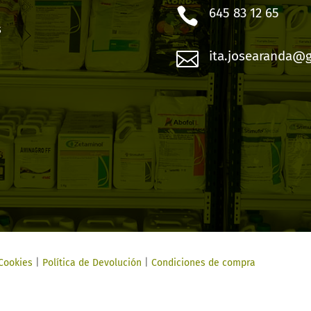

645 83 12 65
s

ita.josearanda@
 Cookies
|
Política de Devolución
|
Condiciones de compra