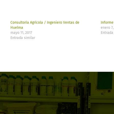
Consultoría Agrícola / Ingeniero Ventas de
Informe
Huelma
enero 7,
mayo 11, 2017
Entrada 
Entrada similar