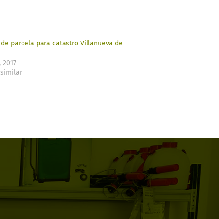
 de parcela para catastro Villanueva de
s
, 2017
similar