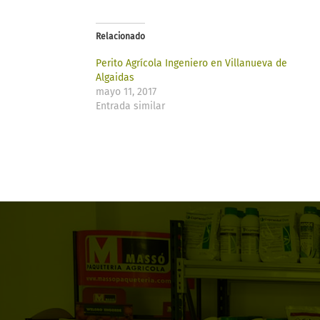
Relacionado
Perito Agrícola Ingeniero en Villanueva de
Algaidas
mayo 11, 2017
Entrada similar