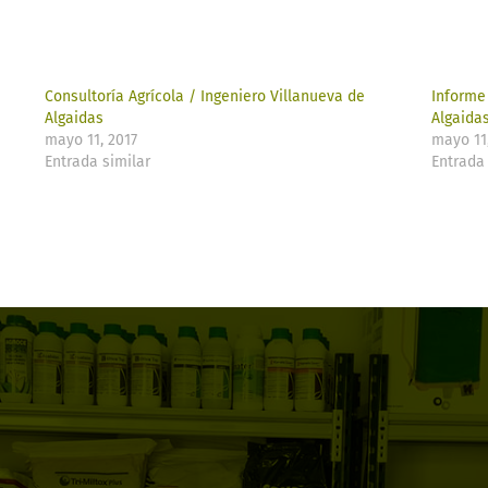
Consultoría Agrícola / Ingeniero Villanueva de
Informe
Algaidas
Algaida
mayo 11, 2017
mayo 11
Entrada similar
Entrada 