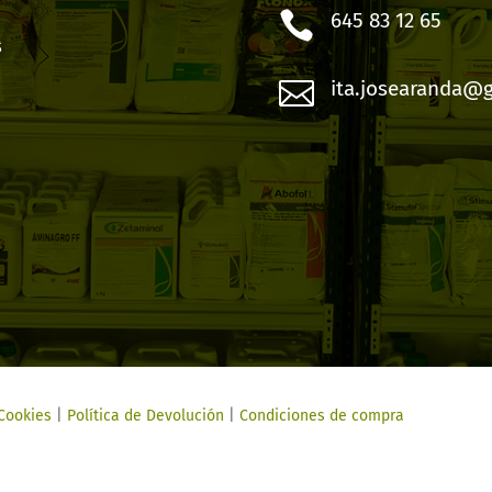

645 83 12 65
s

ita.josearanda@
 Cookies
|
Política de Devolución
|
Condiciones de compra