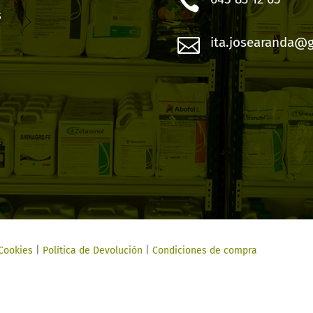

s

ita.josearanda@
 Cookies
|
Política de Devolución
|
Condiciones de compra