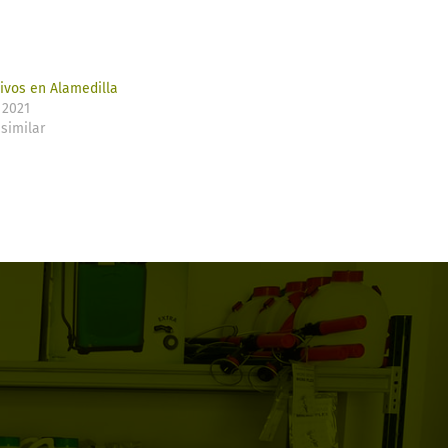
livos en Alamedilla
 2021
similar