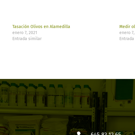
Tasación Olivos en Alamedilla
Medir o
enero 7, 2021
enero 7,
Entrada similar
Entrada 
645 83 12 65