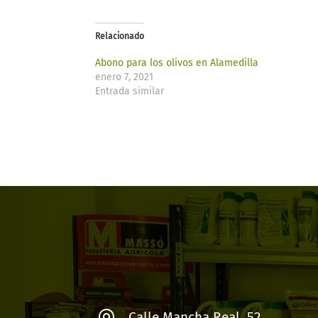
Relacionado
Abono para los olivos en Alamedilla
enero 7, 2021
Entrada similar
Calle Mancha Real, 52