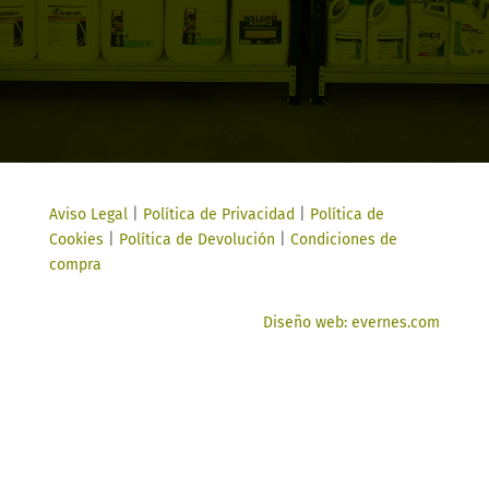
Aviso Legal
|
Política de Privacidad
|
Política de
Cookies
|
Política de Devolución
|
Condiciones de
compra
Diseño web: evernes.com