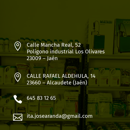

Calle Mancha Real, 52
Polígono industrial Los Olivares
23009 – Jaén

CALLE RAFAEL ALDEHULA, 14
23660 – Alcaudete (Jaén)

645 83 12 65

ita.josearanda@gmail.com