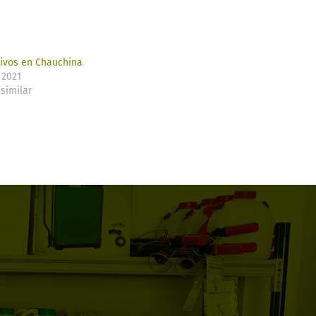
livos en Chauchina
 2021
similar