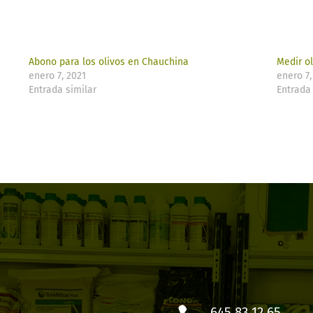
Abono para los olivos en Chauchina
Medir o
enero 7, 2021
enero 7,
Entrada similar
Entrada 
645 83 12 65