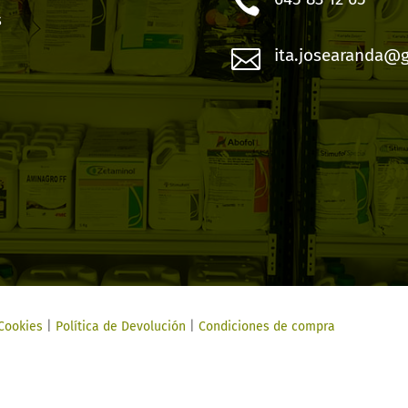

s

ita.josearanda@
 Cookies
|
Política de Devolución
|
Condiciones de compra