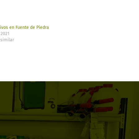
livos en Fuente de Piedra
 2021
similar