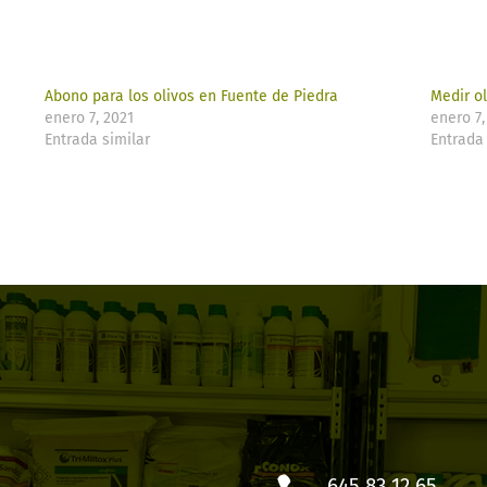
Abono para los olivos en Fuente de Piedra
Medir o
enero 7, 2021
enero 7,
Entrada similar
Entrada 
645 83 12 65