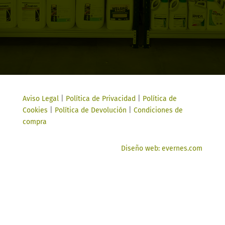
Aviso Legal
|
Política de Privacidad
|
Política de
Cookies
|
Política de Devolución
|
Condiciones de
compra
Diseño web: evernes.com