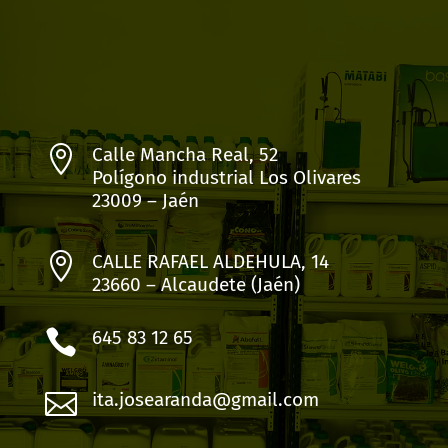

Calle Mancha Real, 52
Polígono industrial Los Olivares
23009 – Jaén

CALLE RAFAEL ALDEHULA, 14
23660 – Alcaudete (Jaén)

645 83 12 65

ita.josearanda@gmail.com