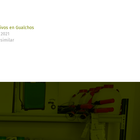
livos en Gualchos
 2021
similar