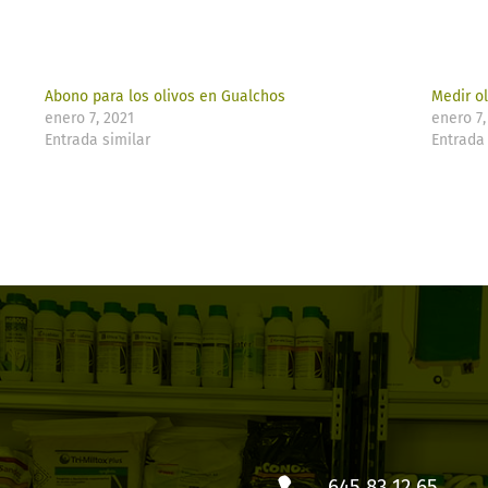
Abono para los olivos en Gualchos
Medir o
enero 7, 2021
enero 7,
Entrada similar
Entrada 
645 83 12 65