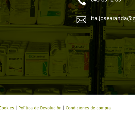

s

ita.josearanda@
 Cookies
|
Política de Devolución
|
Condiciones de compra