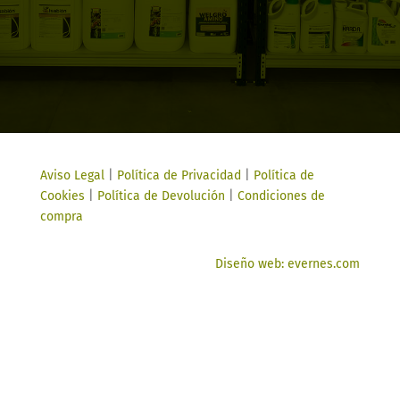
Aviso Legal
|
Política de Privacidad
|
Política de
Cookies
|
Política de Devolución
|
Condiciones de
compra
Diseño web: evernes.com