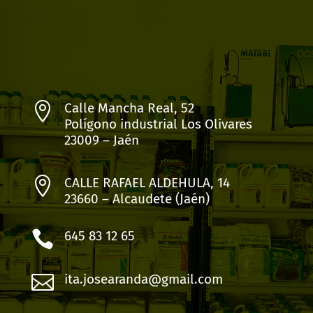

Calle Mancha Real, 52
Polígono industrial Los Olivares
23009 – Jaén

CALLE RAFAEL ALDEHULA, 14
23660 – Alcaudete (Jaén)

645 83 12 65

ita.josearanda@gmail.com