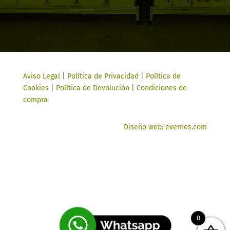
Aviso Legal
|
Política de Privacidad
|
Política de
Cookies
|
Política de Devolución
|
Condiciones de
compra
Diseño web: evernes.com
0