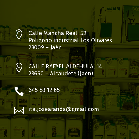

Calle Mancha Real, 52
Polígono industrial Los Olivares
23009 – Jaén

CALLE RAFAEL ALDEHULA, 14
23660 – Alcaudete (Jaén)

645 83 12 65

ita.josearanda@gmail.com