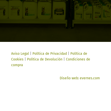
Aviso Legal
|
Política de Privacidad
|
Política de
Cookies
|
Política de Devolución
|
Condiciones de
compra
Diseño web: evernes.com