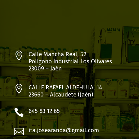

Calle Mancha Real, 52
Polígono industrial Los Olivares
23009 – Jaén

CALLE RAFAEL ALDEHULA, 14
23660 – Alcaudete (Jaén)

645 83 12 65

ita.josearanda@gmail.com