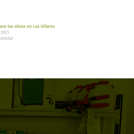
ra los olivos en Los Villares
 2021
similar