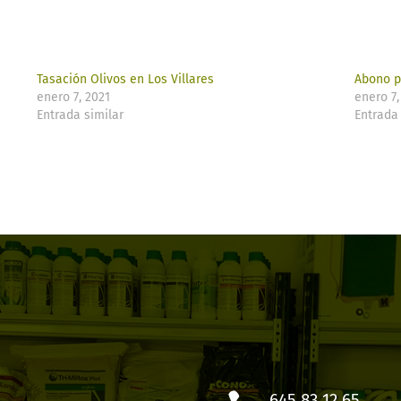
Tasación Olivos en Los Villares
Abono pa
enero 7, 2021
enero 7,
Entrada similar
Entrada 
645 83 12 65