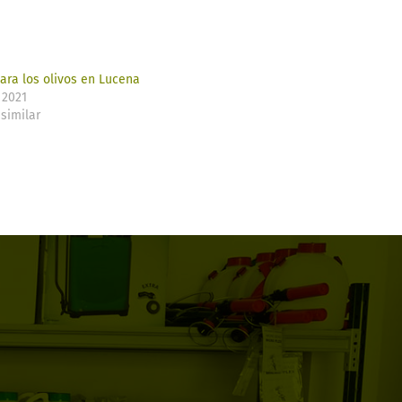
ara los olivos en Lucena
 2021
similar