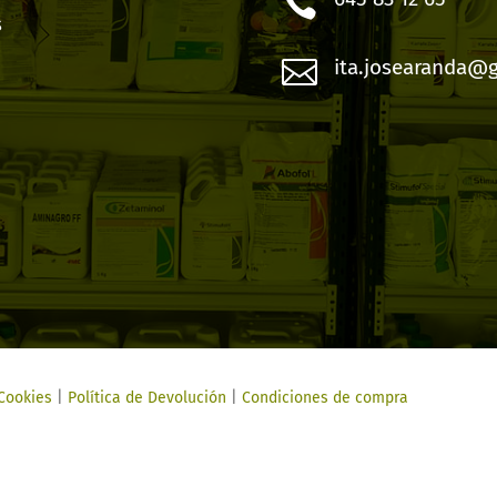

s

ita.josearanda@
 Cookies
|
Política de Devolución
|
Condiciones de compra