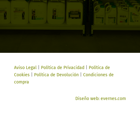
Aviso Legal
|
Política de Privacidad
|
Política de
Cookies
|
Política de Devolución
|
Condiciones de
compra
Diseño web: evernes.com