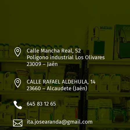

Calle Mancha Real, 52
Polígono industrial Los Olivares
23009 – Jaén

CALLE RAFAEL ALDEHULA, 14
23660 – Alcaudete (Jaén)

645 83 12 65

ita.josearanda@gmail.com