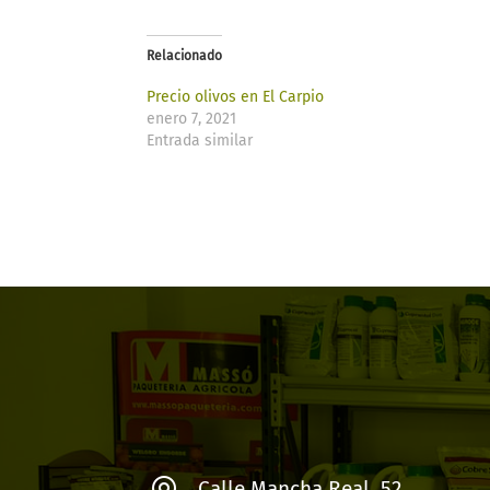
Relacionado
Precio olivos en El Carpio
enero 7, 2021
Entrada similar
Calle Mancha Real, 52