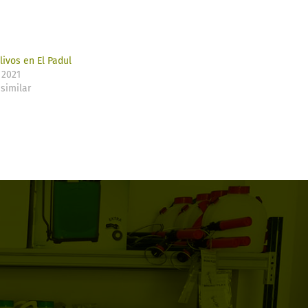
livos en El Padul
 2021
similar