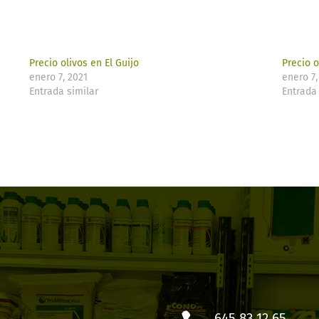
Precio olivos en El Guijo
Precio o
enero 7, 2021
enero 7,
Entrada similar
Entrada 
645 83 12 65