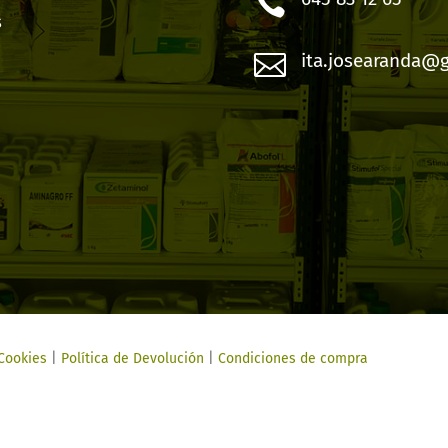

s

ita.josearanda@
 Cookies
|
Política de Devolución
|
Condiciones de compra