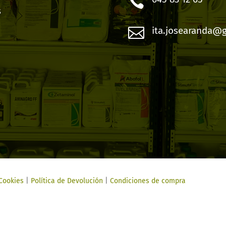

s

ita.josearanda@
 Cookies
|
Política de Devolución
|
Condiciones de compra