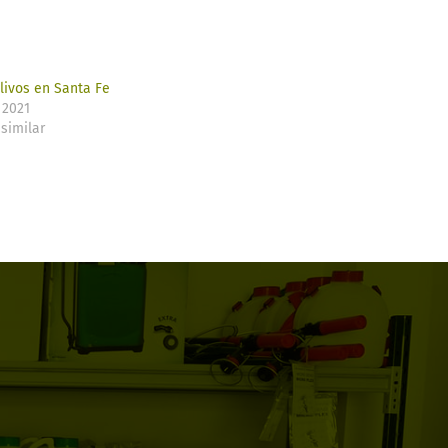
livos en Santa Fe
 2021
similar