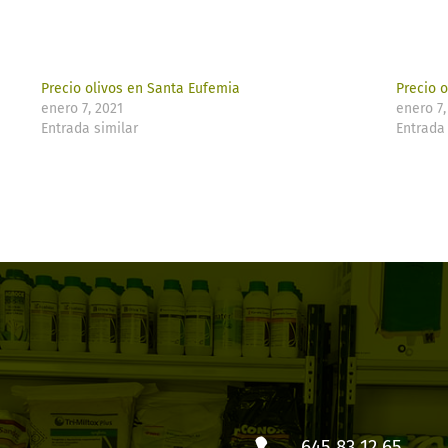
Precio olivos en Santa Eufemia
Precio o
enero 7, 2021
enero 7,
Entrada similar
Entrada 
645 83 12 65