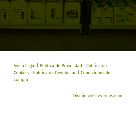
Aviso Legal
|
Política de Privacidad
|
Política de
Cookies
|
Política de Devolución
|
Condiciones de
compra
Diseño web: evernes.com