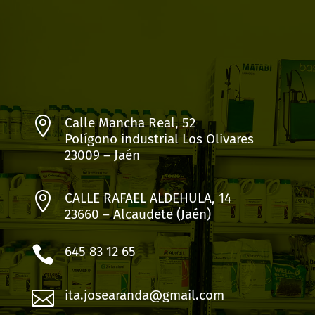

Calle Mancha Real, 52
Polígono industrial Los Olivares
23009 – Jaén

CALLE RAFAEL ALDEHULA, 14
23660 – Alcaudete (Jaén)

645 83 12 65

ita.josearanda@gmail.com