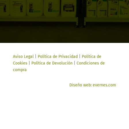
Aviso Legal
|
Política de Privacidad
|
Política de
Cookies
|
Política de Devolución
|
Condiciones de
compra
Diseño web: evernes.com