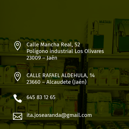

Calle Mancha Real, 52
Polígono industrial Los Olivares
23009 – Jaén

CALLE RAFAEL ALDEHULA, 14
23660 – Alcaudete (Jaén)

645 83 12 65

ita.josearanda@gmail.com