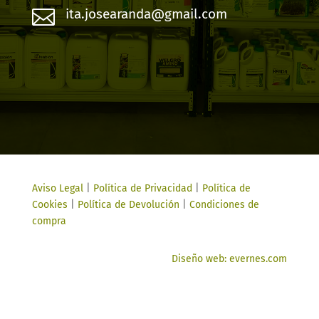

ita.josearanda@gmail.com
Aviso Legal
|
Política de Privacidad
|
Política de
Cookies
|
Política de Devolución
|
Condiciones de
compra
Diseño web: evernes.com