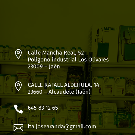

Calle Mancha Real, 52
Polígono industrial Los Olivares
23009 – Jaén

CALLE RAFAEL ALDEHULA, 14
23660 – Alcaudete (Jaén)

645 83 12 65

ita.josearanda@gmail.com