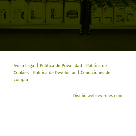
Aviso Legal
|
Política de Privacidad
|
Política de
Cookies
|
Política de Devolución
|
Condiciones de
compra
Diseño web: evernes.com