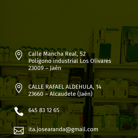

Calle Mancha Real, 52
Polígono industrial Los Olivares
23009 – Jaén

CALLE RAFAEL ALDEHULA, 14
23660 – Alcaudete (Jaén)

645 83 12 65

ita.josearanda@gmail.com