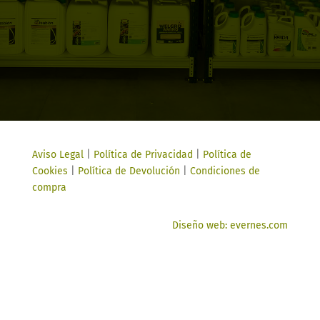
Aviso Legal
|
Política de Privacidad
|
Política de
Cookies
|
Política de Devolución
|
Condiciones de
compra
Diseño web: evernes.com