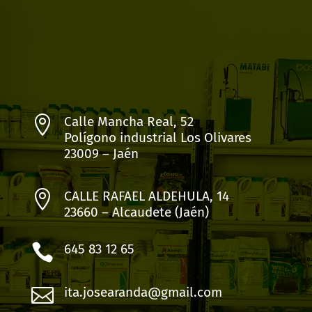

Calle Mancha Real, 52
Polígono industrial Los Olivares
23009 – Jaén

CALLE RAFAEL ALDEHULA, 14
23660 – Alcaudete (Jaén)

645 83 12 65

ita.josearanda@gmail.com