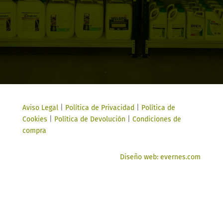
Aviso Legal
|
Política de Privacidad
|
Política de
Cookies
|
Política de Devolución
|
Condiciones de
compra
Diseño web: evernes.com