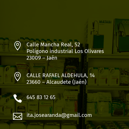

Calle Mancha Real, 52
Polígono industrial Los Olivares
23009 – Jaén

CALLE RAFAEL ALDEHULA, 14
23660 – Alcaudete (Jaén)

645 83 12 65

ita.josearanda@gmail.com