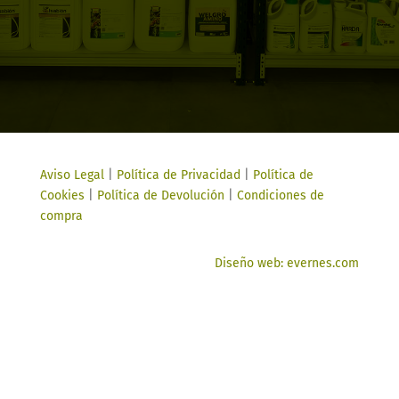
Aviso Legal
|
Política de Privacidad
|
Política de
Cookies
|
Política de Devolución
|
Condiciones de
compra
Diseño web: evernes.com