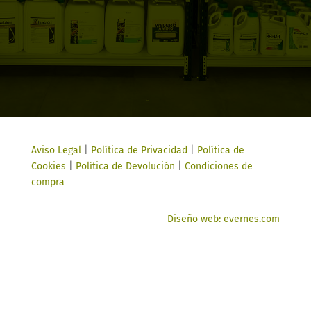
Aviso Legal
|
Política de Privacidad
|
Política de
Cookies
|
Política de Devolución
|
Condiciones de
compra
Diseño web: evernes.com