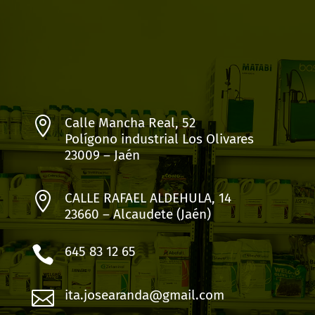

Calle Mancha Real, 52
Polígono industrial Los Olivares
23009 – Jaén

CALLE RAFAEL ALDEHULA, 14
23660 – Alcaudete (Jaén)

645 83 12 65

ita.josearanda@gmail.com