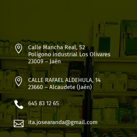

Calle Mancha Real, 52
Polígono industrial Los Olivares
23009 – Jaén

CALLE RAFAEL ALDEHULA, 14
23660 – Alcaudete (Jaén)

645 83 12 65

ita.josearanda@gmail.com