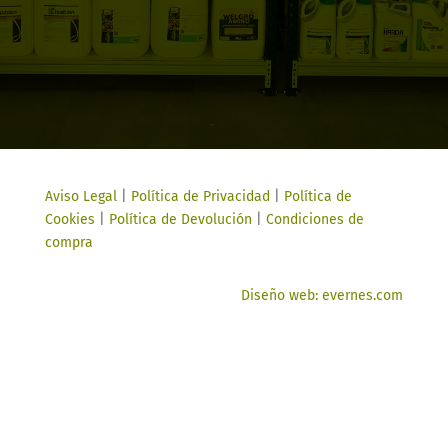
Aviso Legal
|
Política de Privacidad
|
Política de
Cookies
|
Política de Devolución
|
Condiciones de
compra
Diseño web: evernes.com