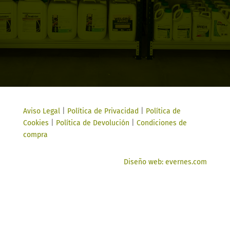
Aviso Legal
|
Política de Privacidad
|
Política de
Cookies
|
Política de Devolución
|
Condiciones de
compra
Diseño web: evernes.com