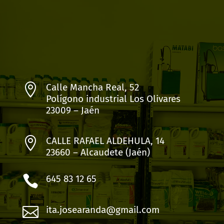

Calle Mancha Real, 52
Polígono industrial Los Olivares
23009 – Jaén

CALLE RAFAEL ALDEHULA, 14
23660 – Alcaudete (Jaén)

645 83 12 65

ita.josearanda@gmail.com