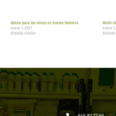
Abono para los olivos en Fuente Palmera
Medir o
enero 7, 2021
enero 7,
Entrada similar
Entrada 
645 83 12 65