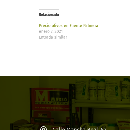
Relacionado
Precio olivos en Fuente Palmera
enero 7, 2021
Entrada similar
Calle Mancha Real, 52