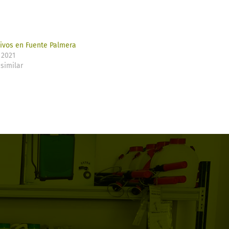
livos en Fuente Palmera
 2021
similar