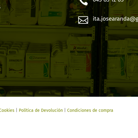

s

ita.josearanda@
 Cookies
|
Política de Devolución
|
Condiciones de compra