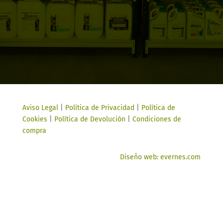
Aviso Legal
|
Política de Privacidad
|
Política de
Cookies
|
Política de Devolución
|
Condiciones de
compra
Diseño web: evernes.com