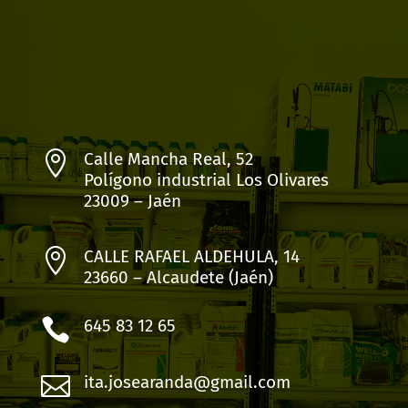

Calle Mancha Real, 52
Polígono industrial Los Olivares
23009 – Jaén

CALLE RAFAEL ALDEHULA, 14
23660 – Alcaudete (Jaén)

645 83 12 65

ita.josearanda@gmail.com