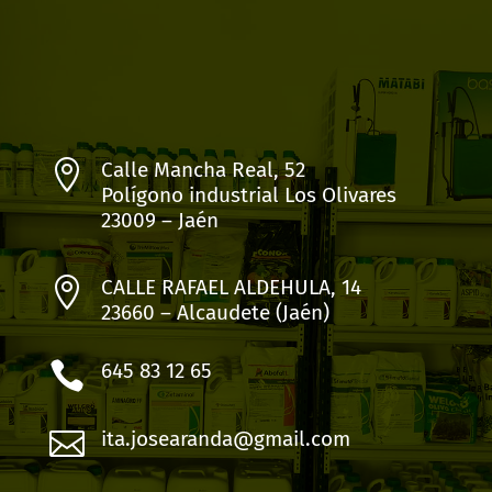

Calle Mancha Real, 52
Polígono industrial Los Olivares
23009 – Jaén

CALLE RAFAEL ALDEHULA, 14
23660 – Alcaudete (Jaén)

645 83 12 65

ita.josearanda@gmail.com