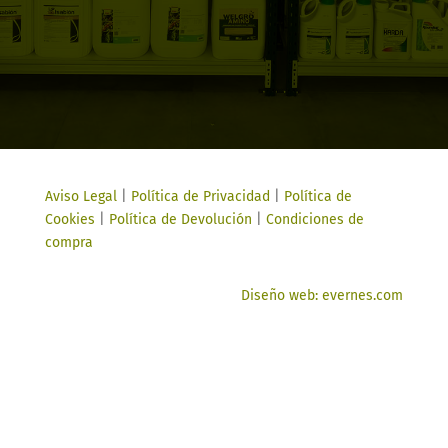
Aviso Legal
|
Política de Privacidad
|
Política de
Cookies
|
Política de Devolución
|
Condiciones de
compra
Diseño web: evernes.com