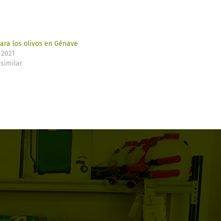
ara los olivos en Génave
 2021
similar