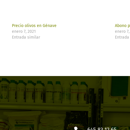
Precio olivos en Génave
Abono p
enero 7, 2021
enero 7,
Entrada similar
Entrada 
645 83 12 65