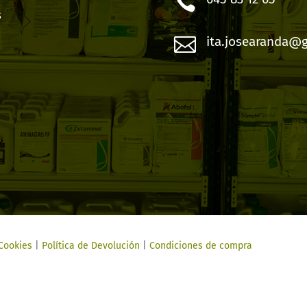

s

ita.josearanda@
 Cookies
|
Política de Devolución
|
Condiciones de compra