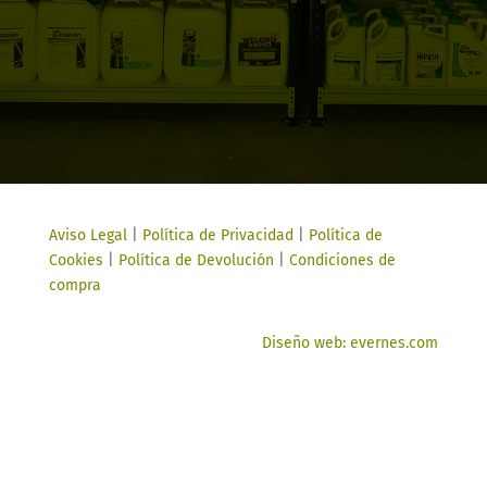
Aviso Legal
|
Política de Privacidad
|
Política de
Cookies
|
Política de Devolución
|
Condiciones de
compra
Diseño web: evernes.com