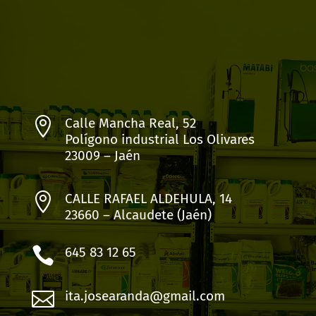

Calle Mancha Real, 52
Polígono industrial Los Olivares
23009 – Jaén

CALLE RAFAEL ALDEHULA, 14
23660 – Alcaudete (Jaén)

645 83 12 65

ita.josearanda@gmail.com