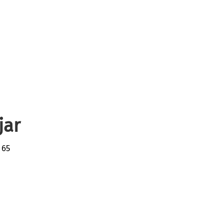
jar
 65