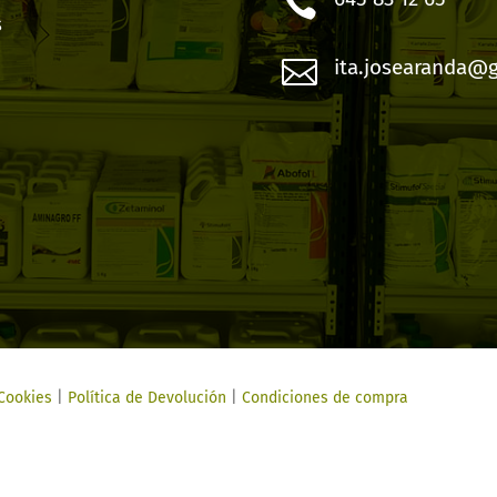

s

ita.josearanda@
 Cookies
|
Política de Devolución
|
Condiciones de compra