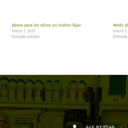
Abono para los olivos en Huétor-Tájar
Medir ol
enero 7, 2021
enero 7,
Entrada similar
Entrada 
645 83 12 65