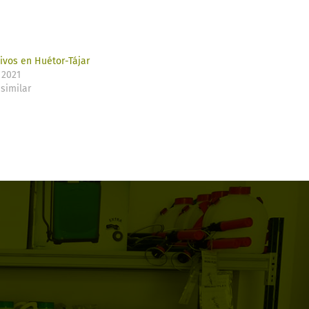
ivos en Huétor-Tájar
 2021
similar